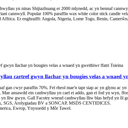
yllau yn ninas Shijiazhuang er 2000 mlynedd, ac yn bennaf cannwyll
nt cannwyll. Popular 100% paraffin wax white color stick candle velas 
Affrica. Er enghraifft: Angola, Nigeria, Lome Togo, Benin, Camerŵn,
au cartref gwyn llachar yn bougies velas a wnaed yn 
 gan cwyr paraffin 70%. Fel rheol mae'n tapr siap ac yn glynu ac yn c
. Mae ansawdd ein canhwyllau yn cael ei addo, gan ei fod yn wyn, ffon
ac yn lliw gwyn. Gall Facotry wneud canhwyllau lliw blas hefyd yn ô
rtek, SGS, Arolygiadau BV a SONCAP, MSDS CENTIDICES.
 America, Ewrop, Ynysoedd y Môr Tawel.