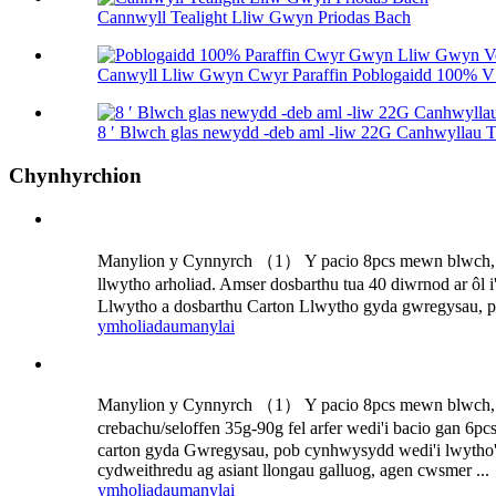
Cannwyll Tealight Lliw Gwyn Priodas Bach
Canwyll Lliw Gwyn Cwyr Paraffin Poblogaidd 100% V 
8 ′ Blwch glas newydd -deb aml -liw 22G Canhwyllau T
Chynhyrchion
Manylion y Cynnyrch （1） Y pacio 8pcs mewn blwch, 3
llwytho arholiad. Amser dosbarthu tua 40 diwrnod ar ôl 
Llwytho a dosbarthu Carton Llwytho gyda gwregysau, pob
ymholiadau
manylai
Manylion y Cynnyrch （1） Y pacio 8pcs mewn blwch, 30p
crebachu/seloffen 35g-90g fel arfer wedi'i bacio gan 6p
carton gyda Gwregysau, pob cynhwysydd wedi'i lwytho'n 
cydweithredu ag asiant llongau galluog, agen cwsmer ...
ymholiadau
manylai