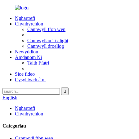
Nghartrefi
Chynhyrchion
Cannwyll ffon wen
Canhwyllau Tealight
Cannwyll droellog
Newyddion
Amdanom Ni
Taith Ffatri
Sioe fideo
Cysylltwch â ni
English
Nghartrefi
Chynhyrchion
Categorïau
Cannwyll ffon wen