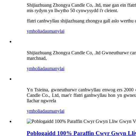
Shijiazhuang Zhongya Candle Co, .ltd, mae gan ein ffat
mis rydym yn llwytho 50 cynwysydd i'r cleient.
ffatri canhwyllau shijiazhuang zhongya gall aslo werthu
ymholiadau
manylai
Shijiazhuang Zhongya Candle Co, .ltd Gwneuthurwr canhw
marchnad,
ymholiadau
manylai
Yn Tsieina, gwneuthurwr canhwyllau enwog ers 2000 o
Candle Co., Ltd, mae'r ffatri ganhwyllau hon yn gwneud
llachar ngwrela
ymholiadau
manylai
Poblogaidd 100% Paraffin Cwyr Gwyn Ll