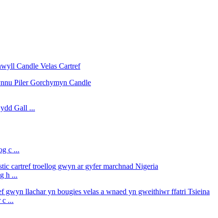
dd Gall ...
 c ...
 h ...
c ...