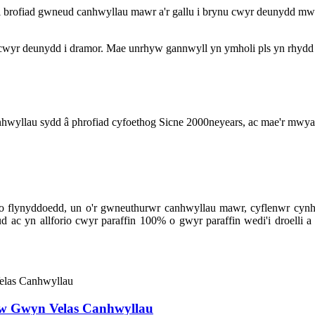
ri brofiad gwneud canhwyllau mawr a'r gallu i brynu cwyr deunydd mwy
 cwyr deunydd i dramor. Mae unrhyw gannwyll yn ymholi pls yn rhydd i
yllau sydd â phrofiad cyfoethog Sicne 2000neyears, ac mae'r mwyafri
 flynyddoedd, un o'r gwneuthurwr canhwyllau mawr, cyflenwr cynhy
 ac yn allforio cwyr paraffin 100% o gwyr paraffin wedi'i droelli a
iw Gwyn Velas Canhwyllau