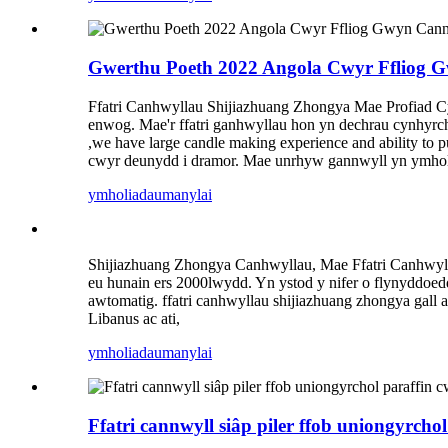
Gwerthu Poeth 2022 Angola Cwyr Ffliog G
Ffatri Canhwyllau Shijiazhuang Zhongya Mae Profiad C
enwog. Mae'r ffatri ganhwyllau hon yn dechrau cynhyrc
,we have large candle making experience and ability to p
cwyr deunydd i dramor. Mae unrhyw gannwyll yn ymholi p
ymholiadau
manylai
Shijiazhuang Zhongya Canhwyllau, Mae Ffatri Canhwyll
eu hunain ers 2000lwydd. Yn ystod y nifer o flynyddoe
awtomatig. ffatri canhwyllau shijiazhuang zhongya gall
Libanus ac ati,
ymholiadau
manylai
Ffatri cannwyll siâp piler ffob uniongyrchol