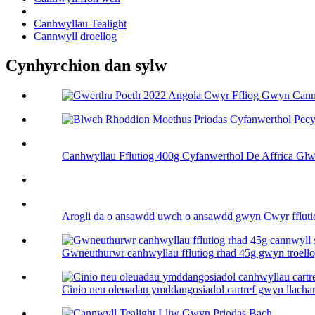
Canhwyllau Tealight
Cannwyll droellog
Cynhyrchion dan sylw
Canhwyllau Fflutiog 400g Cyfanwerthol De Affrica Glwy
Arogli da o ansawdd uwch o ansawdd gwyn Cwyr fflutiog
Gwneuthurwr canhwyllau fflutiog rhad 45g gwyn troellog
Cinio neu oleuadau ymddangosiadol cartref gwyn llachar 