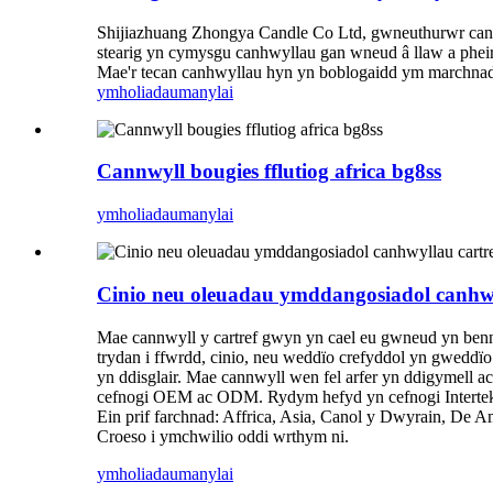
Shijiazhuang Zhongya Candle Co Ltd, gwneuthurwr canhw
stearig yn cymysgu canhwyllau gan wneud â llaw a pheiria
Mae'r tecan canhwyllau hyn yn boblogaidd ym marchnad 
ymholiadau
manylai
Cannwyll bougies fflutiog africa bg8ss
ymholiadau
manylai
Cinio neu oleuadau ymddangosiadol canhwyll
Mae cannwyll y cartref gwyn yn cael eu gwneud yn bennaf
trydan i ffwrdd, cinio, neu weddïo crefyddol yn gweddïo
yn ddisglair. Mae cannwyll wen fel arfer yn ddigymell 
cefnogi OEM ac ODM. Rydym hefyd yn cefnogi Inte
Ein prif farchnad: Affrica, Asia, Canol y Dwyrain, De
Croeso i ymchwilio oddi wrthym ni.
ymholiadau
manylai