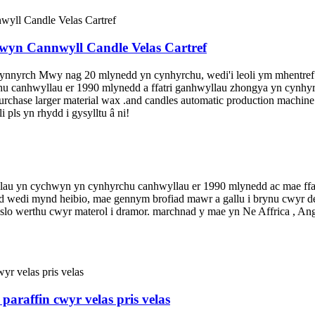
wyn Cannwyll Candle Velas Cartref
ynnyrch Mwy nag 20 mlynedd yn cynhyrchu, wedi'i leoli ym mhentref
hu canhwyllau er 1990 mlynedd a ffatri ganhwyllau zhongya yn cynhyr
urchase larger material wax .and candles automatic production machine l
ls yn rhydd i gysylltu â ni!
au yn cychwyn yn cynhyrchu canhwyllau er 1990 mlynedd ac mae ffatr
dd wedi mynd heibio, mae gennym brofiad mawr a gallu i brynu cwyr d
 aslo werthu cwyr materol i dramor. marchnad y mae yn Ne Affrica , 
 paraffin cwyr velas pris velas