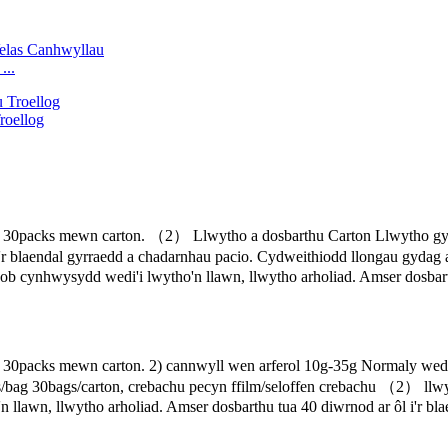
...
roellog
0packs mewn carton. （2） Llwytho a dosbarthu Carton Llwytho gyda
i'r blaendal gyrraedd a chadarnhau pacio. Cydweithiodd llongau gydag 
 cynhwysydd wedi'i lwytho'n llawn, llwytho arholiad. Amser dosbarthu
acks mewn carton. 2) cannwyll wen arferol 10g-35g Normaly wedi'i 
cs/bag 30bags/carton, crebachu pecyn ffilm/seloffen crebachu （2） llw
llawn, llwytho arholiad. Amser dosbarthu tua 40 diwrnod ar ôl i'r bl