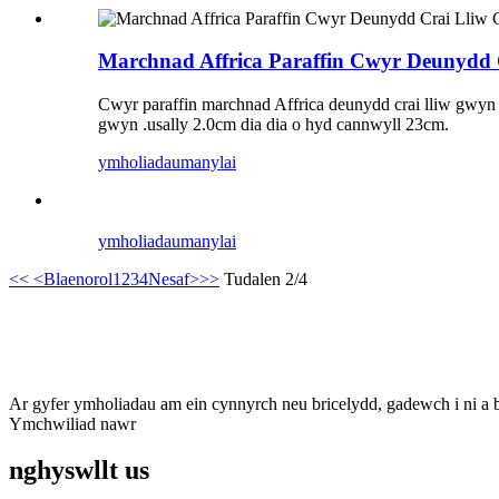
Marchnad Affrica Paraffin Cwyr Deunydd 
Cwyr paraffin marchnad Affrica deunydd crai lliw gwyn f
gwyn .usally 2.0cm dia dia o hyd cannwyll 23cm.
ymholiadau
manylai
ymholiadau
manylai
<<
<Blaenorol
1
2
3
4
Nesaf>
>>
Tudalen 2/4
tanysgrifiwyd
A bod yn gyfredol
Ar gyfer ymholiadau am ein cynnyrch neu bricelydd, gadewch i ni a
Ymchwiliad nawr
nghyswllt
us