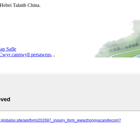
Hebei Talaith China.
ap Safle
Cwyr cannwyll persawrus
,
,