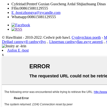
Cyfeiriad:
Pentref Guxian Guocheng Ardal Shijiazhuang Dinas 
Ffôn:
008615081129555
E -bost:
zhongya@zycandle.com
Whatsapp:
008615081129555
© Hawlfraint - 2010-2022: Cedwir pob hawl.
Cynhyrchion poeth
-
M
Deiliad cannwyll canhwyllyr
,
,
Llusernau canhwyllau awyr agored
,
,
Anfon E -bost
x