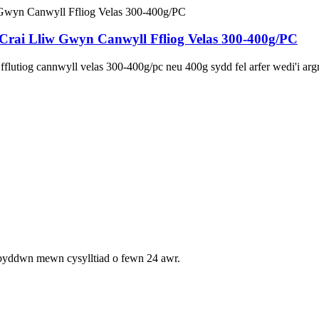
Crai Lliw Gwyn Canwyll Ffliog Velas 300-400g/PC
flutiog cannwyll velas 300-400g/pc neu 400g sydd fel arfer wedi'i arg
 byddwn mewn cysylltiad o fewn 24 awr.