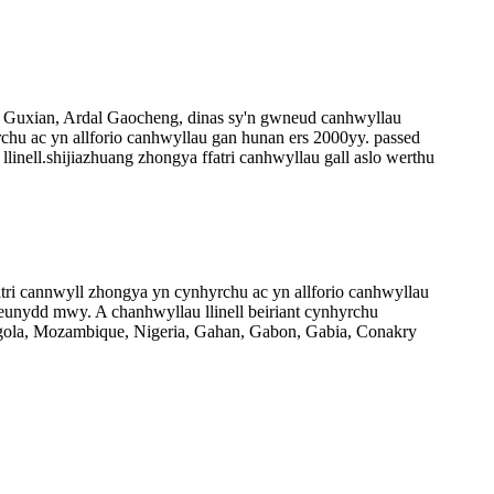
 Guxian, Ardal Gaocheng, dinas sy'n gwneud canhwyllau
chu ac yn allforio canhwyllau gan hunan ers 2000yy. passed
linell.shijiazhuang zhongya ffatri canhwyllau gall aslo werthu
i cannwyll zhongya yn cynhyrchu ac yn allforio canhwyllau
eunydd mwy. A chanhwyllau llinell beiriant cynhyrchu
Angola, Mozambique, Nigeria, Gahan, Gabon, Gabia, Conakry