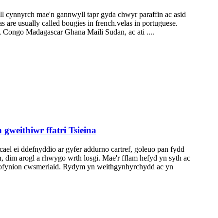
 cynnyrch mae'n gannwyll tapr gyda chwyr paraffin ac asid
are usually called bougies in french.velas in portuguese.
 Congo Madagascar Ghana Maili Sudan, ac ati ....
gweithiwr ffatri Tsieina
ael ei ddefnyddio ar gyfer addurno cartref, goleuo pan fydd
, dim arogl a rhwygo wrth losgi. Mae'r fflam hefyd yn syth ac
l gofynion cwsmeriaid. Rydym yn weithgynhyrchydd ac yn