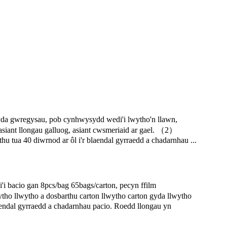
 gwregysau, pob cynhwysydd wedi'i lwytho'n llawn,
asiant llongau galluog, asiant cwsmeriaid ar gael. （2）
 tua 40 diwrnod ar ôl i'r blaendal gyrraedd a chadarnhau ...
bacio gan 8pcs/bag 65bags/carton, pecyn ffilm
ytho llwytho a dosbarthu carton llwytho carton gyda llwytho
aendal gyrraedd a chadarnhau pacio. Roedd llongau yn