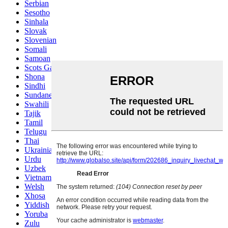
Serbian
Sesotho
Sinhala
Slovak
Slovenian
Somali
Samoan
Scots Gaelic
Shona
Sindhi
Sundanese
Swahili
Tajik
Tamil
Telugu
Thai
Ukrainian
Urdu
Uzbek
Vietnamese
Welsh
Xhosa
Yiddish
Yoruba
Zulu