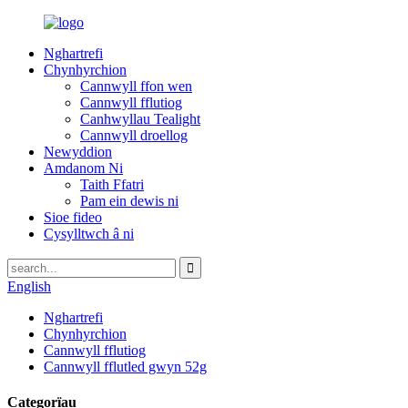
Nghartrefi
Chynhyrchion
Cannwyll ffon wen
Cannwyll fflutiog
Canhwyllau Tealight
Cannwyll droellog
Newyddion
Amdanom Ni
Taith Ffatri
Pam ein dewis ni
Sioe fideo
Cysylltwch â ni
English
Nghartrefi
Chynhyrchion
Cannwyll fflutiog
Cannwyll fflutled gwyn 52g
Categorïau