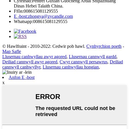
Cyfeiriad:
Pentref Guxian Guocheng Ardal Shijiazhuang
Dinas Hebei Talaith China.
Ffôn:
008615081129555
E -bost:
zhongya@zycandle.com
Whatsapp:
008615081129555
© Hawlfraint - 2010-2022: Cedwir pob hawl.
Cynhyrchion poeth
-
Map Safle
Llusernau canhwyllau awyr agored
,
Llusernau cannwyll gardd
,
Deiliad cannwyll awyr agored
,
Cwyr cannwyll persawrus
,
Deiliad
cannwyll canhwyllyr
,
Llusernau canhwyllau hongian
,
Anfon E -bost
x