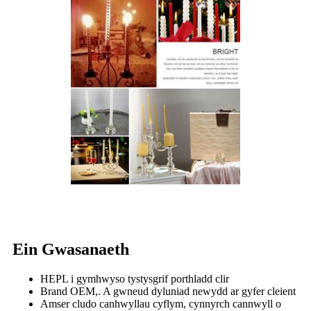
Ein Gwasanaeth
HEPL i gymhwyso tystysgrif porthladd clir
Brand OEM,. A gwneud dyluniad newydd ar gyfer cleient
Amser cludo canhwyllau cyflym, cynnyrch cannwyll o