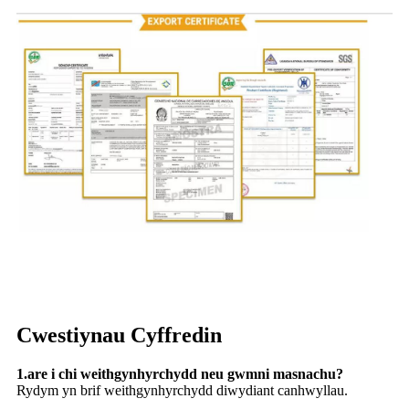
Cwestiynau Cyffredin
1.are i chi weithgynhyrchydd neu gwmni masnachu?
Rydym yn brif weithgynhyrchydd diwydiant canhwyllau.