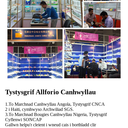
Tystysgrif Allforio Canhwyllau
1.To Marchnad Canhwyllau Angola, Tystysgrif CNCA
2 i Haiti, cymhwyso Archwiliad SGS.
3.To Marchnad Bougies Canhwyllau Nigeria, Tystysgrif
Cyflenwi SONCAP
Gallwn helpu'r cleient i wneud cais i borthladd clir