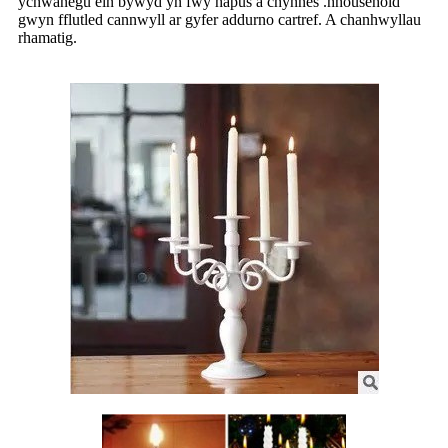
ychwanegu ein bywyd yn fwy hapus a chynnes .hhousehold
gwyn fflutled cannwyll ar gyfer addurno cartref. A chanhwyllau
rhamatig.