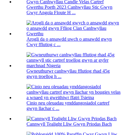
Gwerthu Poeth 2023 Canhwyllau Stic Gwyn
Gwyr Angola Floute H ...
Arogli da o ansawdd uwch o ansawdd gwyn
Cwyr fflutiog c ...
Gwneuthurwr canhwyllau fflutiog rhad 45g
gwyn troellog h ...
Cinio neu oleuadau ymddangosiadol cartref
gwyn llachar c ...
Cannwyll Tealight Lliw Gwyn Priodas Bach