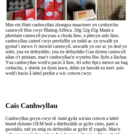
Mae ein ffatri canhwyllau zhongya maacturer yn cynhyrchu
cannwyll ffon cwyr fflutiog Affrica .50g 52g 65g Maint a
pheiriant cannwyll pwysau a chyda llaw, a phecyn aslo llaw,
canhwyllau cartref cwyr prerfaffin yn toddi ac yn tywallt yn
gyntaf i mewn i'r mowld cannwyll, unwaith yn oer ac yn dod yn
solet, yna eu defnyddio, yna eu defnyddio Gan dynnu cannwyll
allan o'r peiriant, mae'r canhwyllau'n wynebu lliw llyfn a llachar.
Yna canhwyllau wedi'u pacio â llaw, fel arfer 8pcs mewn un bag
crebachu, y shirnk yn dynn iawn, ddim yn hawdd eu torri .aslo
wedi'i bacio â label preifat a wic cotwm cwyr.
Cais Canhwyllau
Canhwyllau gwyn cwyr di -baid gyda wiciau cotwm a label
brand dylunio OEM braf a ddefnyddir ar gyfer cinio, parti a
gweddïo, nid yn unig eu defnyddio ar gyfer tŷ ysgafn. Mae'n