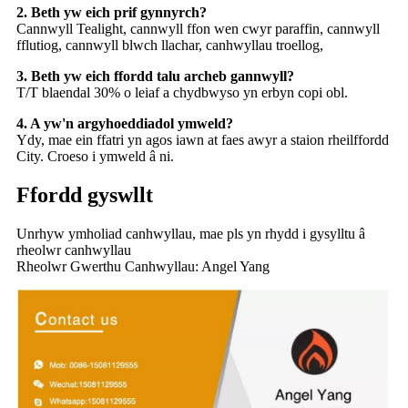
2. Beth yw eich prif gynnyrch?
Cannwyll Tealight, cannwyll ffon wen cwyr paraffin, cannwyll
fflutiog, cannwyll blwch llachar, canhwyllau troellog,
3. Beth yw eich ffordd talu archeb gannwyll?
T/T blaendal 30% o leiaf a chydbwyso yn erbyn copi obl.
4. A yw'n argyhoeddiadol ymweld?
Ydy, mae ein ffatri yn agos iawn at faes awyr a staion rheilffordd
City. Croeso i ymweld â ni.
Ffordd gyswllt
Unrhyw ymholiad canhwyllau, mae pls yn rhydd i gysylltu â
rheolwr canhwyllau
Rheolwr Gwerthu Canhwyllau: Angel Yang