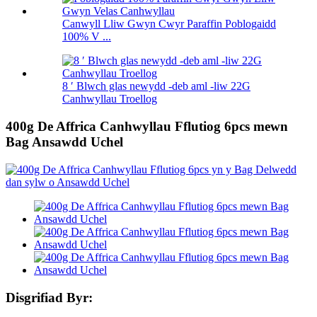
Canwyll Lliw Gwyn Cwyr Paraffin Poblogaidd
100% V ...
8 ′ Blwch glas newydd -deb aml -liw 22G
Canhwyllau Troellog
400g De Affrica Canhwyllau Fflutiog 6pcs mewn
Bag Ansawdd Uchel
Disgrifiad Byr: