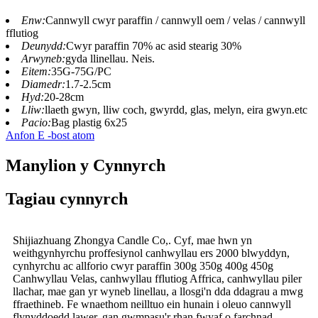
Enw:
Cannwyll cwyr paraffin / cannwyll oem / velas / cannwyll
fflutiog
Deunydd:
Cwyr paraffin 70% ac asid stearig 30%
Arwyneb:
gyda llinellau. Neis.
Eitem:
35G-75G/PC
Diamedr:
1.7-2.5cm
Hyd:
20-28cm
Lliw:
llaeth gwyn, lliw coch, gwyrdd, glas, melyn, eira gwyn.etc
Pacio:
Bag plastig 6x25
Anfon E -bost atom
Manylion y Cynnyrch
Tagiau cynnyrch
Shijiazhuang Zhongya Candle Co,. Cyf, mae hwn yn
weithgynhyrchu proffesiynol canhwyllau ers 2000 blwyddyn,
cynhyrchu ac allforio cwyr paraffin 300g 350g 400g 450g
Canhwyllau Velas, canhwyllau fflutiog Affrica, canhwyllau piler
llachar, mae gan yr wyneb linellau, a llosgi'n dda ddagrau a mwg
ffraethineb. Fe wnaethom neilltuo ein hunain i oleuo cannwyll
flynyddoedd lawer, gan gwmpasu'r rhan fwyaf o farchnad