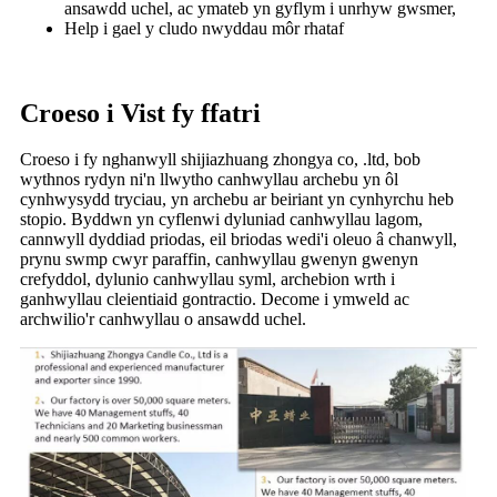
ansawdd uchel, ac ymateb yn gyflym i unrhyw gwsmer,
Help i gael y cludo nwyddau môr rhataf
Croeso i Vist fy ffatri
Croeso i fy nghanwyll shijiazhuang zhongya co, .ltd, bob
wythnos rydyn ni'n llwytho canhwyllau archebu yn ôl
cynhwysydd tryciau, yn archebu ar beiriant yn cynhyrchu heb
stopio. Byddwn yn cyflenwi dyluniad canhwyllau lagom,
cannwyll dyddiad priodas, eil briodas wedi'i oleuo â chanwyll,
prynu swmp cwyr paraffin, canhwyllau gwenyn gwenyn
crefyddol, dylunio canhwyllau syml, archebion wrth i
ganhwyllau cleientiaid gontractio. Decome i ymweld ac
archwilio'r canhwyllau o ansawdd uchel.