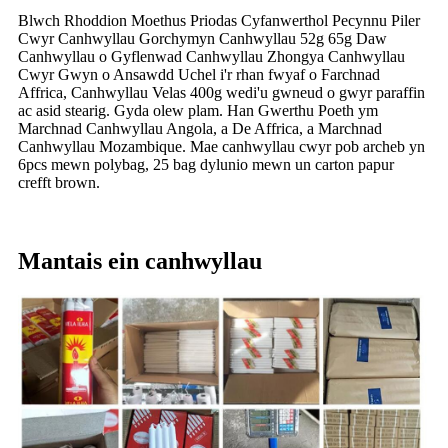
Blwch Rhoddion Moethus Priodas Cyfanwerthol Pecynnu Piler
Cwyr Canhwyllau Gorchymyn Canhwyllau 52g 65g Daw
Canhwyllau o Gyflenwad Canhwyllau Zhongya Canhwyllau
Cwyr Gwyn o Ansawdd Uchel i'r rhan fwyaf o Farchnad
Affrica, Canhwyllau Velas 400g wedi'u gwneud o gwyr paraffin
ac asid stearig. Gyda olew plam. Han Gwerthu Poeth ym
Marchnad Canhwyllau Angola, a De Affrica, a Marchnad
Canhwyllau Mozambique. Mae canhwyllau cwyr pob archeb yn
6pcs mewn polybag, 25 bag dylunio mewn un carton papur
crefft brown.
Mantais ein canhwyllau