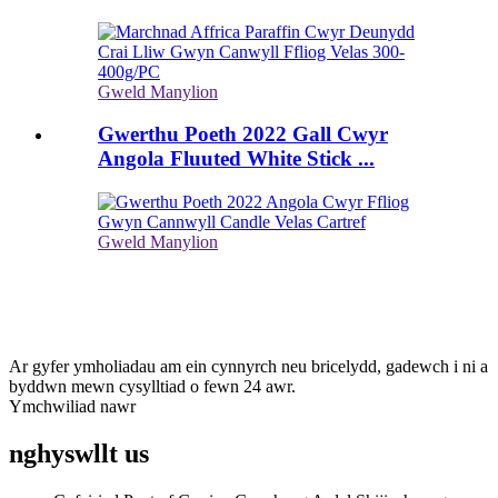
Gweld Manylion
Gwerthu Poeth 2022 Gall Cwyr
Angola Fluuted White Stick ...
Gweld Manylion
tanysgrifiwyd
A bod yn gyfredol
Ar gyfer ymholiadau am ein cynnyrch neu bricelydd, gadewch i ni a
byddwn mewn cysylltiad o fewn 24 awr.
Ymchwiliad nawr
nghyswllt
us