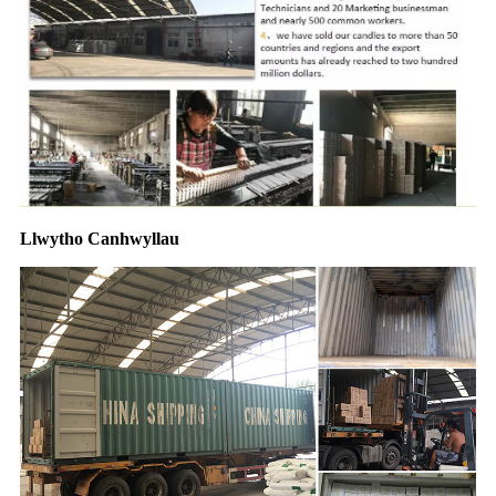
Llwytho Canhwyllau