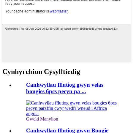
Cynhyrchion Cysylltiedig
Canhwyllau fflutiog gwyn velas
bougies 6pcs pecyn pa ...
Gweld Manylion
Canhwyllau fflutiog gwyn Bougie