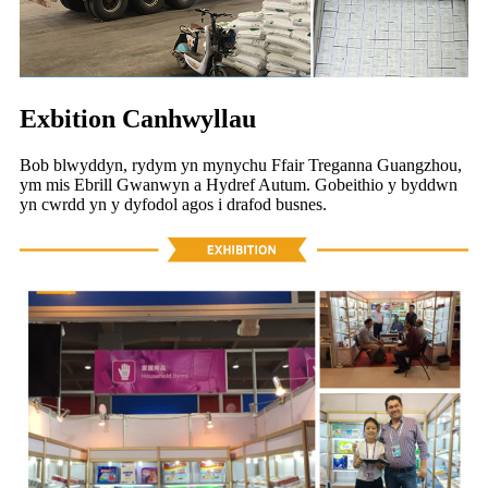
Exbition Canhwyllau
Bob blwyddyn, rydym yn mynychu Ffair Treganna Guangzhou,
ym mis Ebrill Gwanwyn a Hydref Autum. Gobeithio y byddwn
yn cwrdd yn y dyfodol agos i drafod busnes.