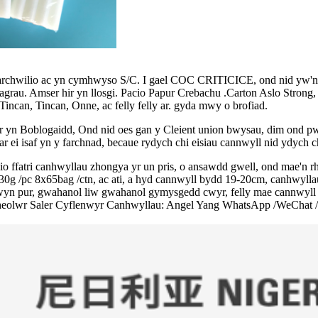
 archwilio ac yn cymhwyso S/C. I gael COC CRITICICE, ond nid yw'n 
agrau. Amser hir yn llosgi. Pacio Papur Crebachu .Carton Aslo Stron
ncan, Tincan, Onne, ac felly felly ar. gyda mwy o brofiad.
n Boblogaidd, Ond nid oes gan y Cleient union bwysau, dim ond pwys
ar ei isaf yn y farchnad, becaue rydych chi eisiau cannwyll nid ydych chi
o ffatri canhwyllau zhongya yr un pris, o ansawdd gwell, ond mae'n rhai
 30g /pc 8x65bag /ctn, ac ati, a hyd cannwyll bydd 19-20cm, canhwy
 gwyn pur, gwahanol liw gwahanol gymysgedd cwyr, felly mae cannwyll
 Rheolwr Saler Cyflenwyr Canhwyllau: Angel Yang WhatsApp /WeCha