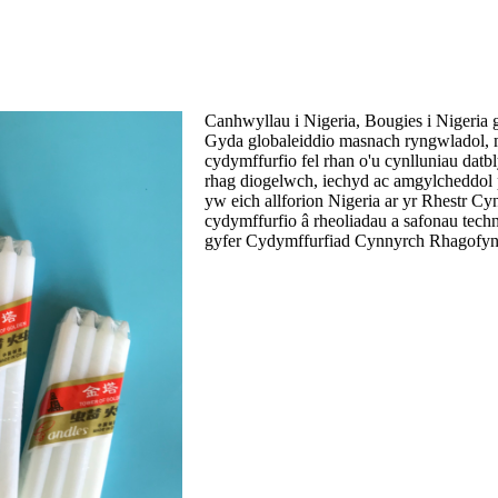
Canhwyllau i Nigeria, Bougies i Nigeria
Gyda globaleiddio masnach ryngwladol,
cydymffurfio fel rhan o'u cynlluniau dat
rhag diogelwch, iechyd ac amgylcheddol p
yw eich allforion Nigeria ar yr Rhestr 
cydymffurfio â rheoliadau a safonau tech
gyfer Cydymffurfiad Cynnyrch Rhagofyni