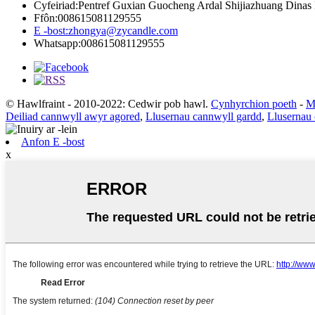
Cyfeiriad:
Pentref Guxian Guocheng Ardal Shijiazhuang Dinas 
Ffôn:
008615081129555
E -bost:
zhongya@zycandle.com
Whatsapp:
008615081129555
© Hawlfraint - 2010-2022: Cedwir pob hawl.
Cynhyrchion poeth
-
M
Deiliad cannwyll awyr agored
,
Llusernau cannwyll gardd
,
Llusernau
Anfon E -bost
x