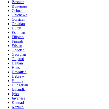
Bosnian
Bulgarian
Cebuano
Chichewa
Corsican
Croatian
Dutch
Estonian
Filipino
Finnish
Frisian
Galician
Georgian
Gujarati
Haitian
Hausa
Hawaiian
Hebrew
Hmong
Hungarian
Icelandic
Igbo
Javanese
Kannada
Kazakh