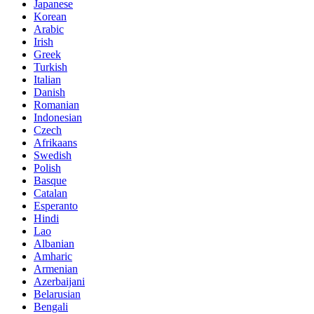
Japanese
Korean
Arabic
Irish
Greek
Turkish
Italian
Danish
Romanian
Indonesian
Czech
Afrikaans
Swedish
Polish
Basque
Catalan
Esperanto
Hindi
Lao
Albanian
Amharic
Armenian
Azerbaijani
Belarusian
Bengali