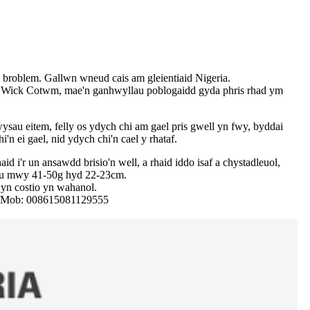
broblem. Gallwn wneud cais am gleientiaid Nigeria.
g, Wick Cotwm, mae'n ganhwyllau poblogaidd gyda phris rhad ym
au eitem, felly os ydych chi am gael pris gwell yn fwy, byddai
'n ei gael, nid ydych chi'n cael y rhataf.
d i'r un ansawdd brisio'n well, a rhaid iddo isaf a chystadleuol,
llau mwy 41-50g hyd 22-23cm.
 yn costio yn wahanol.
t /Mob: 008615081129555