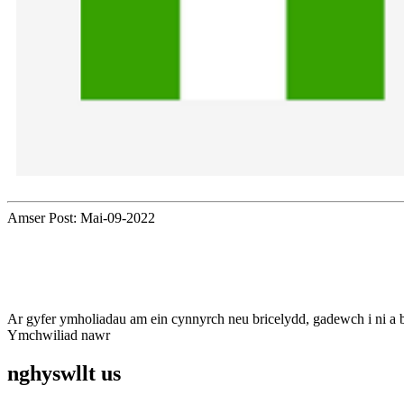
Amser Post: Mai-09-2022
tanysgrifiwyd
A bod yn gyfredol
Ar gyfer ymholiadau am ein cynnyrch neu bricelydd, gadewch i ni a
Ymchwiliad nawr
nghyswllt
us