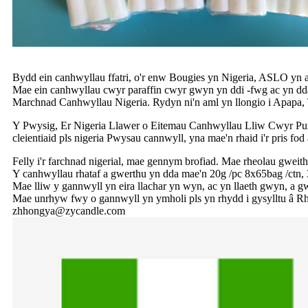
Bydd ein canhwyllau ffatri, o'r enw Bougies yn Nigeria, ASLO yn
Mae ein canhwyllau cwyr paraffin cwyr gwyn yn ddi -fwg ac yn dd
Marchnad Canhwyllau Nigeria. Rydyn ni'n aml yn llongio i Apapa, Ti
Y Pwysig, Er Nigeria Llawer o Eitemau Canhwyllau Lliw Cwyr Pur y
cleientiaid pls nigeria Pwysau cannwyll, yna mae'n rhaid i'r pris fod 
Felly i'r farchnad nigerial, mae gennym brofiad. Mae rheolau gweithi
Y canhwyllau rhataf a gwerthu yn dda mae'n 20g /pc 8x65bag /ctn,
Mae lliw y gannwyll yn eira llachar yn wyn, ac yn llaeth gwyn, a
Mae unrhyw fwy o gannwyll yn ymholi pls yn rhydd i gysylltu â
zhhongya@zycandle.com