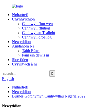
Nghartrefi
Chynhyrchion
Cannwyll ffon wen
Cannwyll fflutiog
Canhwyllau Tealight
Cannwyll droellog
Newyddion
Amdanom Ni
Taith Ffatri
Pam ein dewis ni
Sioe fideo
Cysylltwch â ni
English
Nghartrefi
Newyddion
Busnes Gorchymyn Canhwyllau Nigeria 2022
Newyddion