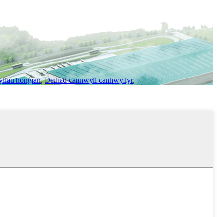
yllau hongian
,
Deiliad cannwyll canhwyllyr
,