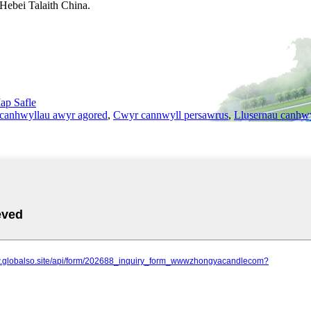
Hebei Talaith China.
ap Safle
 canhwyllau awyr agored
,
Cwyr cannwyll persawrus
,
Llusernau canhw