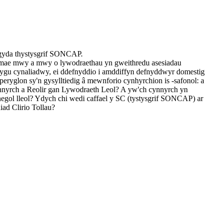
 gyda thystysgrif SONCAP.
 mae mwy a mwy o lywodraethau yn gweithredu asesiadau
blygu cynaliadwy, ei ddefnyddio i amddiffyn defnyddwyr domestig
eryglon sy'n gysylltiedig â mewnforio cynhyrchion is -safonol: a
Cynnyrch a Reolir gan Lywodraeth Leol? A yw'ch cynnyrch yn
negol lleol? Ydych chi wedi caffael y SC (tystysgrif SONCAP) ar
ad Clirio Tollau?